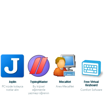
Joplin
TypingMaster
MecaNet
Free Virtual
Keyboard
PC'nizde kolayca
Bu kişisel
Ares-MecaNet
notlar alın
eğitmenle
Comfort Sofware
yazmayı öğrenin