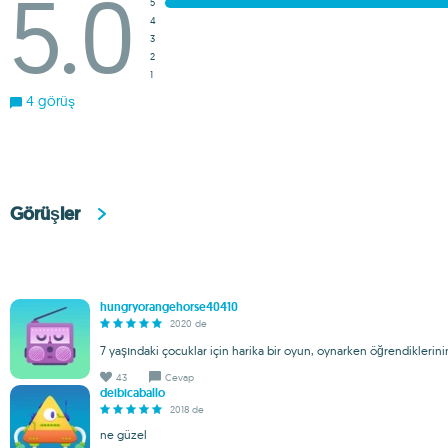
5.0
5
4
3
2
1
4 görüş
Görüşler
hungryorangehorse40410
2020 de
7 yaşındaki çocuklar için harika bir oyun, oynarken öğrendikleri
43
Cevap
deibicaballo
2018 de
ne güzel