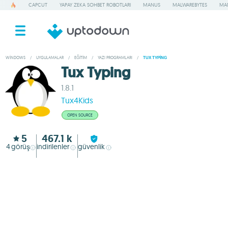
CAPCUT
YAPAY ZEKA SOHBET ROBOTLARI
MANUS
MALWAREBYTES
MA
WINDOWS
/
UYGULAMALAR
/
EĞITIM
/
YAZI PROGRAMLARI
/
TUX TYPING
Tux Typing
1.8.1
Tux4Kids
OPEN SOURCE
5
467.1 k
4
görüş
indirilenler
güvenlik