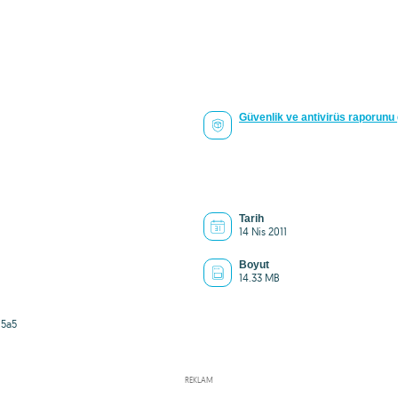
Güvenlik ve antivirüs raporunu
Tarih
14 Nis 2011
Boyut
14.33 MB
5a5
REKLAM