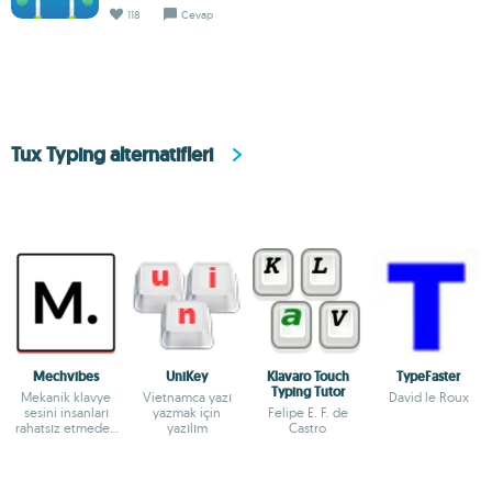
118
Cevap
Tux Typing alternatifleri
Mechvibes
UniKey
Klavaro Touch
TypeFaster
Typing Tutor
Mekanik klavye
Vietnamca yazı
David le Roux
sesini insanları
yazmak için
Felipe E. F. de
rahatsız etmeden
yazılım
Castro
yaşayın