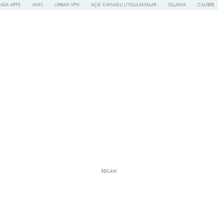
NGA APPS
ANKI
URBAN VPN
AÇIK KAYNAKLI UYGULAMALAR
OLLAMA
CALIBRE
REKLAM