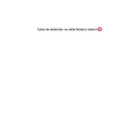
Turbo ile reklamları ve daha fazlasını kaldırın