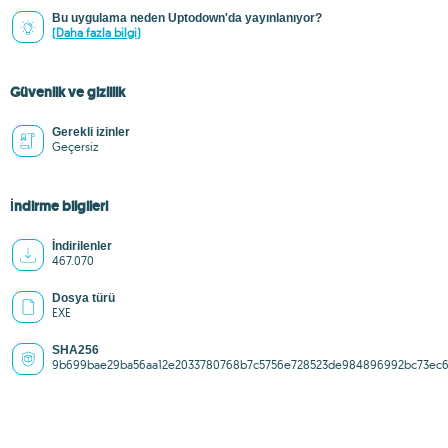
Bu uygulama neden Uptodown'da yayınlanıyor?
(Daha fazla bilgi)
Güvenlik ve gizlilik
Gerekli izinler
Geçersiz
İndirme bilgileri
İndirilenler
467.070
Dosya türü
EXE
SHA256
9b699bae29ba56aa12e2033780768b7c5756e728523de984896992bc73ec6